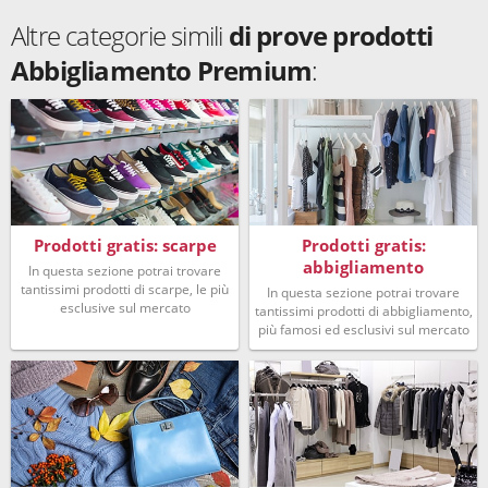
Altre categorie simili
di prove prodotti
Abbigliamento Premium
:
Prodotti gratis: scarpe
Prodotti gratis:
abbigliamento
In questa sezione potrai trovare
tantissimi prodotti di scarpe, le più
In questa sezione potrai trovare
esclusive sul mercato
tantissimi prodotti di abbigliamento,
più famosi ed esclusivi sul mercato