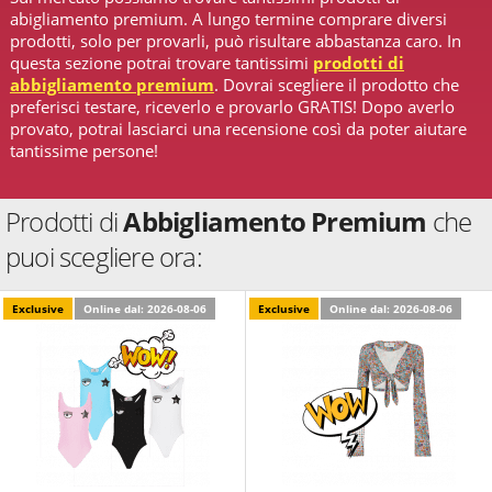
abigliamento premium. A lungo termine comprare diversi
prodotti, solo per provarli, può risultare abbastanza caro. In
questa sezione potrai trovare tantissimi
prodotti di
abbigliamento premium
. Dovrai scegliere il prodotto che
preferisci testare, riceverlo e provarlo GRATIS! Dopo averlo
provato, potrai lasciarci una recensione così da poter aiutare
tantissime persone!
Prodotti di
Abbigliamento Premium
che
puoi scegliere ora:
Exclusive
Online dal: 2026-08-06
Exclusive
Online dal: 2026-08-06