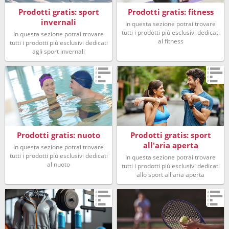
Prodotti gratis: sport
Prodotti gratis: fitness
invernali
In questa sezione potrai trovare
tutti i prodotti più esclusivi dedicati
In questa sezione potrai trovare
al fitness
tutti i prodotti più esclusivi dedicati
agli sport invernali
Prodotti gratis: nuoto
Prodotti gratis: sport
all'aria aperta
In questa sezione potrai trovare
tutti i prodotti più esclusivi dedicati
In questa sezione potrai trovare
al nuoto
tutti i prodotti più esclusivi dedicati
allo sport all'aria aperta