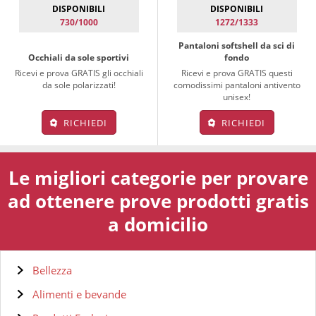
DISPONIBILI
DISPONIBILI
730/1000
1272/1333
Pantaloni softshell da sci di
Occhiali da sole sportivi
fondo
Ricevi e prova GRATIS gli occhiali
Ricevi e prova GRATIS questi
da sole polarizzati!
comodissimi pantaloni antivento
unisex!
RICHIEDI
RICHIEDI
Le migliori categorie per provare
ad ottenere prove prodotti gratis
a domicilio
Bellezza
Alimenti e bevande