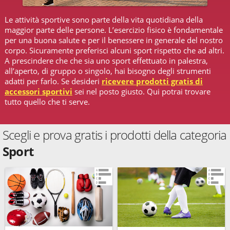
Le attività sportive sono parte della vita quotidiana della
maggior parte delle persone. L’esercizio fisico è fondamentale
per una buona salute e per il benessere in generale del nostro
corpo. Sicuramente preferisci alcuni sport rispetto che ad altri.
A prescindere che che sia uno sport effettuato in palestra,
all’aperto, di gruppo o singolo, hai bisogno degli strumenti
adatti per farlo. Se desideri
ricevere prodotti gratis di
accessori sportivi
sei nel posto giusto. Qui potrai trovare
tutto quello che ti serve.
Scegli e prova gratis i prodotti della categoria
Sport