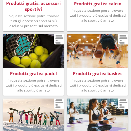
Prodotti gratis: accessori
Prodotti gratis: calcio
sportivi
In questa sezione potrai trovare
tutti i prodotti più esclusivi dedicati
In questa sezione potrai trovare
allo sport più amato
tutti gli accessori sportivi più
esclusivi presenti sul mercato
Prodotti gratis: padel
Prodotti gratis: basket
In questa sezione potrai trovare
In questa sezione potrai trovare
tutti i prodotti più esclusivi dedicati
tutti i prodotti più esclusivi dedicati
allo sport più amato
allo sport più amato