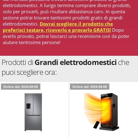
elettrodomestici. A lungo termine comprare diversi prodotti,
solo per provarli, può risultare abbastanza caro. In questa
sezione potrai trovare tantissimi prodotti gratis di grandi
elettrodomestici.
Dovrai scegliere il prodotto che
preferisci testare, riceverlo e provarlo GRATIS!
Dopo
averlo provato, potrai lasciarci una recensione così da poter
aiutare tantissime persone!
Prodotti di
Grandi elettrodomestici
che
puoi scegliere ora:
Online dal: 2026-08-08
Online dal: 2026-08-08