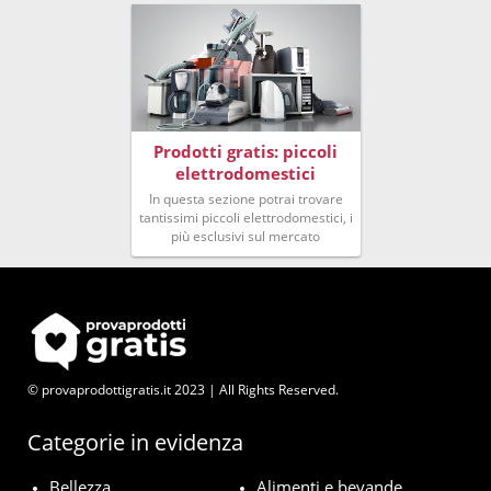
Prodotti gratis: piccoli
elettrodomestici
In questa sezione potrai trovare
tantissimi piccoli elettrodomestici, i
più esclusivi sul mercato
© provaprodottigratis.it 2023 | All Rights Reserved.
Categorie in evidenza
Bellezza
Alimenti e bevande