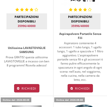
PARTECIPAZIONI
PARTECIPAZIONI
DISPONIBILI
DISPONIBILI
35996/40000
35996/40000
Aspirapolvere Portatile Senza
Fili
Aspiratore contenente 4
accessori: 1 tubo lungo, 1 ugello
Utilissima LAVASTOVIGLIE
lungo, 1 ugello a spazzola e 1 filtro
SAMSUNG
aggiuntivo. L'aspirapolvere
Prova GRATIS! questa utilissima
portatile senza fili e gli accessori ti
LAVASTOVIGLIE a incasso con ben
fanno pulire efficacemente la
8 programmi! Ricevila adesso!
spazzatura in ogni angolo di ogni
scena: nell'auto, nel soggiorno,
nella cucina, nella camera da
letto, ecc.
RICHIEDI
RICHIEDI
Online dal: 2026-08-08
Online dal: 2026-08-08