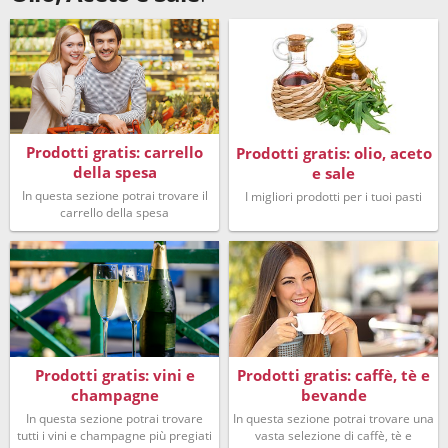
Prodotti gratis: carrello
Prodotti gratis: olio, aceto
della spesa
e sale
In questa sezione potrai trovare il
I migliori prodotti per i tuoi pasti
carrello della spesa
Prodotti gratis: vini e
Prodotti gratis: caffè, tè e
champagne
bevande
In questa sezione potrai trovare
In questa sezione potrai trovare una
tutti i vini e champagne più pregiati
vasta selezione di caffè, tè e