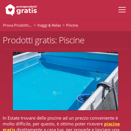
Prova Prodotti Gratis
Viaggi & Relax
Piscine
Prodotti gratis: Piscine
In Estate trovare delle piscine ad un prezzo conveniente è
molto difficile, per questo, è ottimo poter ricevere
piscine
gratis
direttamente a casa tua, per provarle e lasciare una