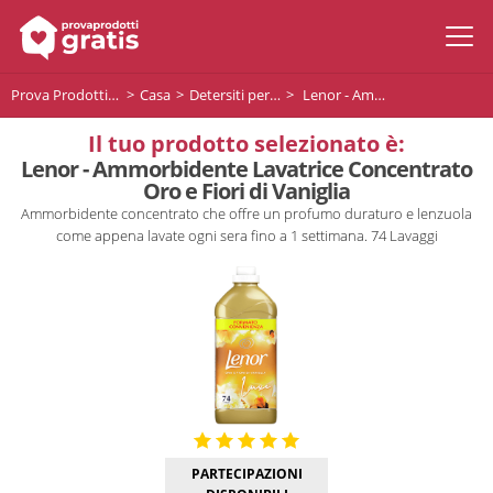
Prova Prodotti Gratis
Casa
Detersiti per la lavatrice
Lenor - Ammorbidente Lavatrice Concentrato Oro e Fiori di Vaniglia
Il tuo prodotto selezionato è:
Lenor - Ammorbidente Lavatrice Concentrato
Oro e Fiori di Vaniglia
Ammorbidente concentrato che offre un profumo duraturo e lenzuola
come appena lavate ogni sera fino a 1 settimana. 74 Lavaggi
PARTECIPAZIONI