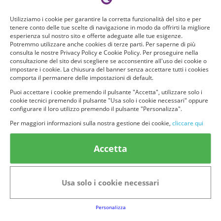
Utilizziamo i cookie per garantire la corretta funzionalità del sito e per
tenere conto delle tue scelte di navigazione in modo da offrirti la migliore
esperienza sul nostro sito e offerte adeguate alle tue esigenze.
Potremmo utilizzare anche cookies di terze parti. Per saperne di più
consulta le nostre Privacy Policy e Cookie Policy. Per proseguire nella
consultazione del sito devi scegliere se acconsentire all'uso dei cookie o
impostare i cookie. La chiusura del banner senza accettare tutti i cookies
comporta il permanere delle impostazioni di default.
Puoi accettare i cookie premendo il pulsante "Accetta", utilizzare solo i
cookie tecnici premendo il pulsante "Usa solo i cookie necessari" oppure
© provaprodottigratis.it 2023 | All Rights Reserved.
configurare il loro utilizzo premendo il pulsante "Personalizza".
Per maggiori informazioni sulla nostra gestione dei cookie,
cliccare qui
Categorie in evidenza
Accetta
Bellezza
Alimenti e bevande
Bambini
Animali
Nuovi prodotti
Senior
Usa solo i cookie necessari
Link Utili
Personalizza
FAQs