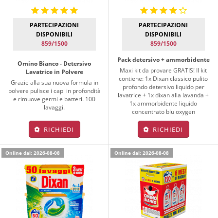
PARTECIPAZIONI
PARTECIPAZIONI
DISPONIBILI
DISPONIBILI
859/1500
859/1500
Pack detersivo + ammorbidente
Omino Bianco - Detersivo
Maxi kit da provare GRATIS! Il kit
Lavatrice in Polvere
contiene: 1x Dixan classico pulito
Grazie alla sua nuova formula in
profondo detersivo liquido per
polvere pulisce i capi in profondità
lavatrice + 1x dixan alla lavanda +
e rimuove germi e batteri. 100
1x ammorbidente liquido
lavaggi.
concentrato blu oxygen
RICHIEDI
RICHIEDI
Online dal: 2026-08-08
Online dal: 2026-08-08