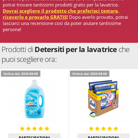
potrai trovare tantissimi prodotti gratis per la lavatrice.
Dovrai scegliere il prodotto che preferisci testare,
riceverlo e provarlo GRATIS!
Dopo averlo provato, potrai
lasciarci una recensione così da poter aiutare tantissime
persone!
Prodotti di
Detersiti per la lavatrice
che
puoi scegliere ora:
Online dal: 2026-08-08
Online dal: 2026-08-08
PARTECIPAZIONI
PARTECIPAZIONI