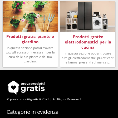
Prodotti gratis: piante e
Prodotti gratis:
giardino
elettrodomestici per la
cucina
In questa sezione potrai trovare
tutti gli accessori necessari per la
In questa sezione potrai trovare
cura delle tue piante e del tuo
tutti gli elettrodomestici più efficenti
giardino.
e famosi presenti sul mercato.
© provaprodottigratis.it 2023 | All Rights Reserved.
Categorie in evidenza