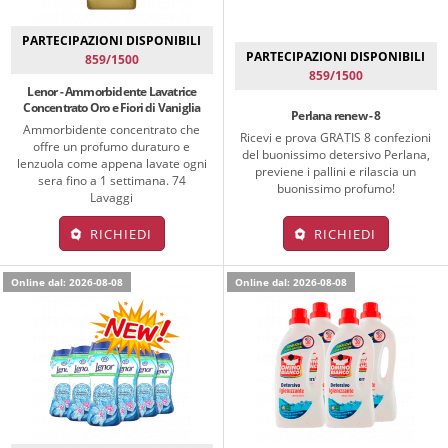
PARTECIPAZIONI DISPONIBILI
PARTECIPAZIONI DISPONIBILI
859/1500
859/1500
Lenor - Ammorbidente Lavatrice
Concentrato Oro e Fiori di Vaniglia
Perlana renew - 8
Ammorbidente concentrato che
Ricevi e prova GRATIS 8 confezioni
offre un profumo duraturo e
del buonissimo detersivo Perlana,
lenzuola come appena lavate ogni
previene i pallini e rilascia un
sera fino a 1 settimana. 74
buonissimo profumo!
Lavaggi
RICHIEDI
RICHIEDI
Online dal: 2026-08-08
Online dal: 2026-08-08