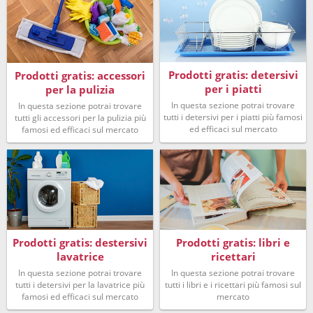
Prodotti gratis: detersivi
Prodotti gratis: accessori
per i piatti
per la pulizia
In questa sezione potrai trovare
In questa sezione potrai trovare
tutti i detersivi per i piatti più famosi
tutti gli accessori per la pulizia più
ed efficaci sul mercato
famosi ed efficaci sul mercato
Prodotti gratis: destersivi
Prodotti gratis: libri e
lavatrice
ricettari
In questa sezione potrai trovare
In questa sezione potrai trovare
tutti i detersivi per la lavatrice più
tutti i libri e i ricettari più famosi sul
famosi ed efficaci sul mercato
mercato