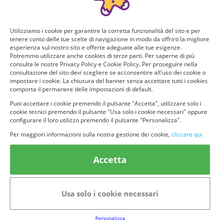
Utilizziamo i cookie per garantire la corretta funzionalità del sito e per
tenere conto delle tue scelte di navigazione in modo da offrirti la migliore
esperienza sul nostro sito e offerte adeguate alle tue esigenze.
Potremmo utilizzare anche cookies di terze parti. Per saperne di più
consulta le nostre Privacy Policy e Cookie Policy. Per proseguire nella
consultazione del sito devi scegliere se acconsentire all'uso dei cookie o
impostare i cookie. La chiusura del banner senza accettare tutti i cookies
comporta il permanere delle impostazioni di default.
Puoi accettare i cookie premendo il pulsante "Accetta", utilizzare solo i
cookie tecnici premendo il pulsante "Usa solo i cookie necessari" oppure
© provaprodottigratis.it 2023 | All Rights Reserved.
configurare il loro utilizzo premendo il pulsante "Personalizza".
Per maggiori informazioni sulla nostra gestione dei cookie,
cliccare qui
Categorie in evidenza
Accetta
Bellezza
Alimenti e bevande
Bambini
Animali
Nuovi prodotti
Senior
Usa solo i cookie necessari
Link Utili
Personalizza