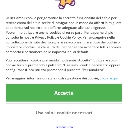
Utilizziamo i cookie per garantire la corretta funzionalità del sito e per
tenere conto delle tue scelte di navigazione in modo da offrirti la migliore
esperienza sul nostro sito e offerte adeguate alle tue esigenze.
Potremmo utilizzare anche cookies di terze parti. Per saperne di più
consulta le nostre Privacy Policy e Cookie Policy. Per proseguire nella
consultazione del sito devi scegliere se acconsentire all'uso dei cookie o
impostare i cookie. La chiusura del banner senza accettare tutti i cookies
comporta il permanere delle impostazioni di default.
Puoi accettare i cookie premendo il pulsante "Accetta", utilizzare solo i
cookie tecnici premendo il pulsante "Usa solo i cookie necessari" oppure
© provaprodottigratis.it 2023 | All Rights Reserved.
configurare il loro utilizzo premendo il pulsante "Personalizza".
Per maggiori informazioni sulla nostra gestione dei cookie,
cliccare qui
Categorie in evidenza
Accetta
Bellezza
Alimenti e bevande
Bambini
Animali
Nuovi prodotti
Senior
Usa solo i cookie necessari
Link Utili
Personalizza