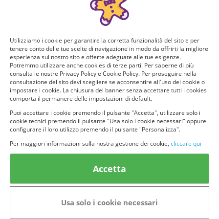
Utilizziamo i cookie per garantire la corretta funzionalità del sito e per
tenere conto delle tue scelte di navigazione in modo da offrirti la migliore
esperienza sul nostro sito e offerte adeguate alle tue esigenze.
Potremmo utilizzare anche cookies di terze parti. Per saperne di più
consulta le nostre Privacy Policy e Cookie Policy. Per proseguire nella
consultazione del sito devi scegliere se acconsentire all'uso dei cookie o
impostare i cookie. La chiusura del banner senza accettare tutti i cookies
comporta il permanere delle impostazioni di default.
Puoi accettare i cookie premendo il pulsante "Accetta", utilizzare solo i
cookie tecnici premendo il pulsante "Usa solo i cookie necessari" oppure
© provaprodottigratis.it 2023 | All Rights Reserved.
configurare il loro utilizzo premendo il pulsante "Personalizza".
Per maggiori informazioni sulla nostra gestione dei cookie,
cliccare qui
Categorie in evidenza
Bellezza
Alimenti e bevande
Accetta
Bambini
Animali
Nuovi prodotti
Senior
Usa solo i cookie necessari
Link Utili