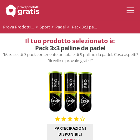
Prova Prodotti Gratis
Sport
Padel
Pack 3x3 palline da padel
Il tuo prodotto selezionato è:
Pack 3x3 palline da padel
"Maxi set di 3 pack contenente un totale di 9 palline da padel. Cosa aspetti?
Ricevilo e provalo gratis!"
PARTECIPAZIONI
DISPONIBILI