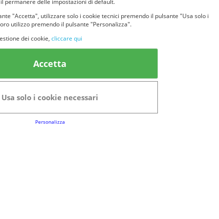
 il permanere delle impostazioni di default.
nte "Accetta", utilizzare solo i cookie tecnici premendo il pulsante "Usa solo i
loro utilizzo premendo il pulsante "Personalizza".
estione dei cookie,
cliccare qui
k Utili
Accetta
FAQs
Regolamento del Servizio
Usa solo i cookie necessari
Club Fabbrica dei Premi
Personalizza
e legali
P.I. 06723050966