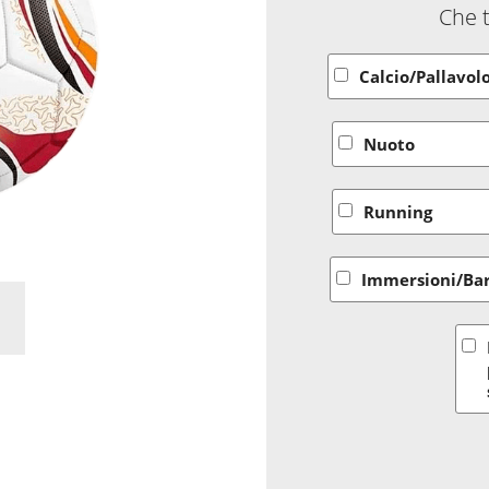
Che t
Calcio/Pallavol
Nuoto
Running
Immersioni/Bar