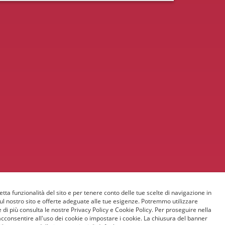
etta funzionalità del sito e per tenere conto delle tue scelte di navigazione in
sul nostro sito e offerte adeguate alle tue esigenze. Potremmo utilizzare
 di più consulta le nostre Privacy Policy e Cookie Policy. Per proseguire nella
acconsentire all'uso dei cookie o impostare i cookie. La chiusura del banner