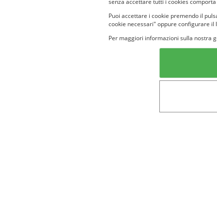
senza accettare tutti i cookies comporta
Puoi accettare i cookie premendo il pulsa
cookie necessari" oppure configurare il 
Per maggiori informazioni sulla nostra g
Categorie in evidenza
Lin
Bellezza
Alimenti e
bevande
Bambini
Animali
Nuovi prodotti
Senior
Not
Terms&conditions
Cookie Policy