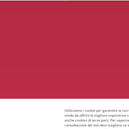
Utilizziamo i cookie per garantire la corr
modo da offrirti la migliore esperienza 
anche cookies di terze parti. Per saperne
consultazione del sito devi scegliere se 