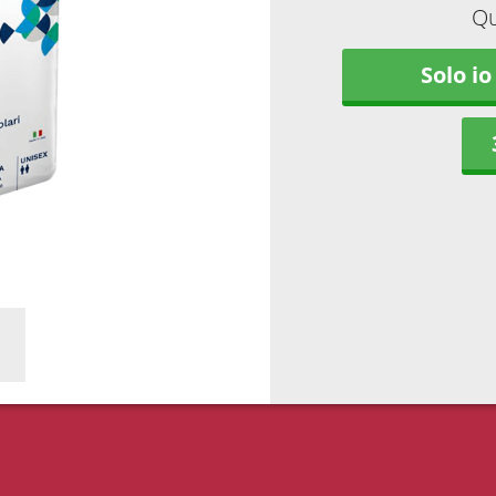
Qu
Solo io