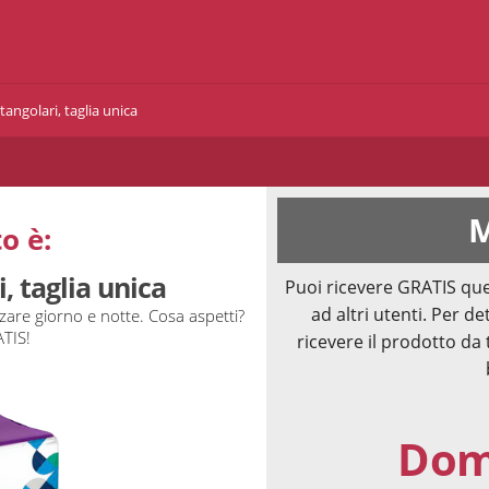
angolari, taglia unica
M
o è:
, taglia unica
Puoi ricevere GRATIS que
ad altri utenti. Per de
zare giorno e notte. Cosa aspetti?
ATIS!
ricevere il prodotto da 
Doma