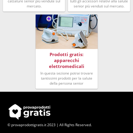
calzature senior più vendute sul
tutti gli accessori relativi alla salute
mercato.
senior più venduti sul mercato.
Prodotti gratis:
apparecchi
elettromedicali
In questa sezione potrai trovare
tantissimi prodotti per la salute
della persona senior
© provaprodottigratis.it 2023 | All Rights Reserved.