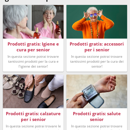
Prodotti gratis: Igiene e
Prodotti gratis: accessori
cura per senior
per i senior
In questa sezione potrai trovare
In questa sezione potrai trovare
tantissimi prodotti per la cura e
tantissimi prodotti per la cura dei
l'igiene dei senior!
senior!
Prodotti gratis: calzature
Prodotti gratis: salute
per i senior
senior
In questa sezione potrai trovare le
In questa sezione potrai trovare