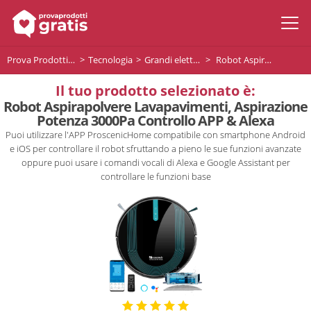
Prova Prodotti Gratis
Tecnologia
Grandi elettrodomestici
Robot Aspirapolvere Lavapavimenti, Aspirazione Potenza 3000Pa Controllo APP & Alexa
Il tuo prodotto selezionato è:
Robot Aspirapolvere Lavapavimenti, Aspirazione
Potenza 3000Pa Controllo APP & Alexa
Puoi utilizzare l'APP ProscenicHome compatibile con smartphone Android
e iOS per controllare il robot sfruttando a pieno le sue funzioni avanzate
oppure puoi usare i comandi vocali di Alexa e Google Assistant per
controllare le funzioni base