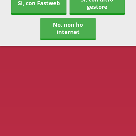
Si, con Fastweb
gestore
No, non ho
internet