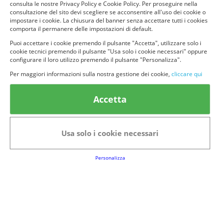
consulta le nostre Privacy Policy e Cookie Policy. Per proseguire nella
consultazione del sito devi scegliere se acconsentire all'uso dei cookie o
impostare i cookie. La chiusura del banner senza accettare tutti i cookies
comporta il permanere delle impostazioni di default.
Puoi accettare i cookie premendo il pulsante "Accetta", utilizzare solo i
cookie tecnici premendo il pulsante "Usa solo i cookie necessari" oppure
configurare il loro utilizzo premendo il pulsante "Personalizza".
© provaprodottigratis.it 2023 | All Rights Reserved.
Per maggiori informazioni sulla nostra gestione dei cookie,
cliccare qui
Categorie in evidenza
Accetta
Bellezza
Alimenti e bevande
Bambini
Animali
Usa solo i cookie necessari
Nuovi prodotti
Senior
Link Utili
Personalizza
FAQs
Regolamento del Servizio
Club Fabbrica dei Premi