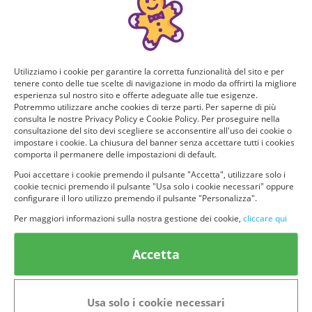
Utilizziamo i cookie per garantire la corretta funzionalità del sito e per
tenere conto delle tue scelte di navigazione in modo da offrirti la migliore
esperienza sul nostro sito e offerte adeguate alle tue esigenze.
Potremmo utilizzare anche cookies di terze parti. Per saperne di più
consulta le nostre Privacy Policy e Cookie Policy. Per proseguire nella
consultazione del sito devi scegliere se acconsentire all'uso dei cookie o
impostare i cookie. La chiusura del banner senza accettare tutti i cookies
comporta il permanere delle impostazioni di default.
Puoi accettare i cookie premendo il pulsante "Accetta", utilizzare solo i
cookie tecnici premendo il pulsante "Usa solo i cookie necessari" oppure
© provaprodottigratis.it 2023 | All Rights Reserved.
configurare il loro utilizzo premendo il pulsante "Personalizza".
Categorie in evidenza
Per maggiori informazioni sulla nostra gestione dei cookie,
cliccare qui
Bellezza
Alimenti e bevande
Accetta
Bambini
Animali
Nuovi prodotti
Senior
Usa solo i cookie necessari